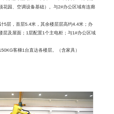
屋顶花园、空调设备基础）。与2#办公区域有连廊
5层，首层5.4米，其余楼层层高约4.4米；办
各楼层及屋面；1层配置1个主电柜；与1#办公区域
150KG客梯1台直达各楼层。（含家具）