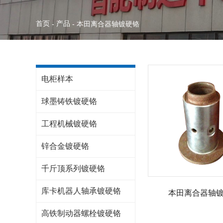
首页
产品
-
-
本田离合器轴镀硬铬
电柜样本
球墨铸铁镀硬铬
工程机械镀硬铬
锌合金镀硬铬
千斤顶系列镀硬铬
库卡机器人轴承镀硬铬
本田离合器轴
高铁制动器螺栓镀硬铬