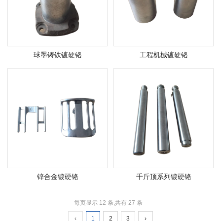
球墨铸铁镀硬铬
工程机械镀硬铬
锌合金镀硬铬
千斤顶系列镀硬铬
每页显示 12 条,共有 27 条
‹
1
2
3
›