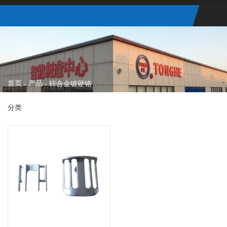
首页
产品
-
-
锌合金镀硬铬
分类