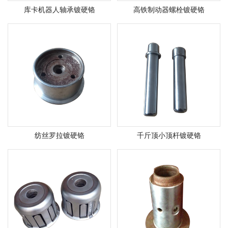
库卡机器人轴承镀硬铬
高铁制动器螺栓镀硬铬
纺丝罗拉镀硬铬
千斤顶小顶杆镀硬铬