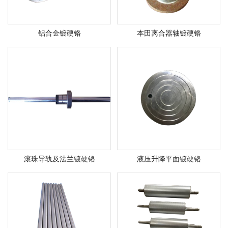
铝合金镀硬铬
本田离合器轴镀硬铬
滚珠导轨及法兰镀硬铬
液压升降平面镀硬铬