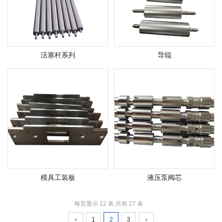
活塞杆系列
导辊
模具工装板
液压泵阀芯
每页显示 12 条,共有 27 条
‹
1
2
3
›